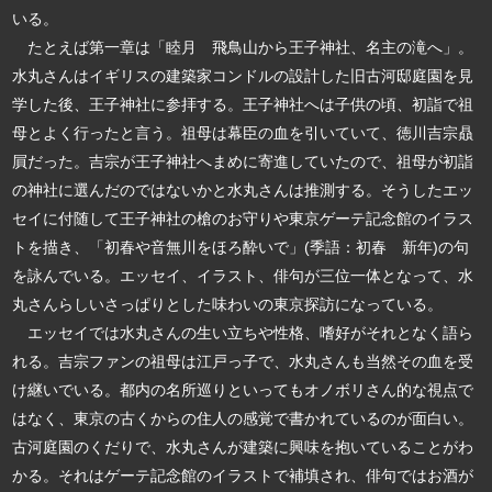
いる。
たとえば第一章は「睦月 飛鳥山から王子神社、名主の滝へ」。
水丸さんはイギリスの建築家コンドルの設計した旧古河邸庭園を見
学した後、王子神社に参拝する。王子神社へは子供の頃、初詣で祖
母とよく行ったと言う。祖母は幕臣の血を引いていて、徳川吉宗贔
屓だった。吉宗が王子神社へまめに寄進していたので、祖母が初詣
の神社に選んだのではないかと水丸さんは推測する。そうしたエッ
セイに付随して王子神社の槍のお守りや東京ゲーテ記念館のイラス
トを描き、「初春や音無川をほろ酔いで」(季語：初春 新年)の句
を詠んでいる。エッセイ、イラスト、俳句が三位一体となって、水
丸さんらしいさっぱりとした味わいの東京探訪になっている。
エッセイでは水丸さんの生い立ちや性格、嗜好がそれとなく語ら
れる。吉宗ファンの祖母は江戸っ子で、水丸さんも当然その血を受
け継いでいる。都内の名所巡りといってもオノボリさん的な視点で
はなく、東京の古くからの住人の感覚で書かれているのが面白い。
古河庭園のくだりで、水丸さんが建築に興味を抱いていることがわ
かる。それはゲーテ記念館のイラストで補填され、俳句ではお酒が