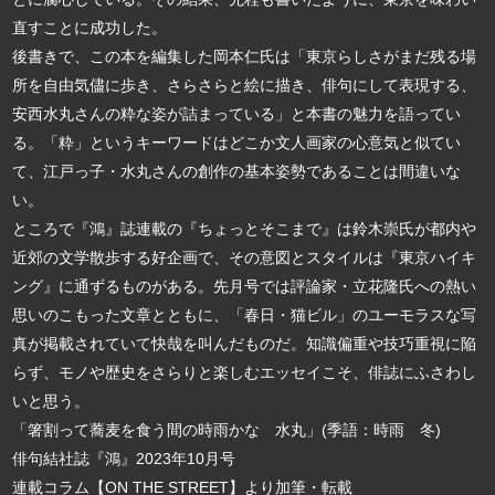
直すことに成功した。
後書きで、この本を編集した岡本仁氏は「東京らしさがまだ残る場
所を自由気儘に歩き、さらさらと絵に描き、俳句にして表現する、
安西水丸さんの粋な姿が詰まっている」と本書の魅力を語ってい
る。「粋」というキーワードはどこか文人画家の心意気と似てい
て、江戸っ子・水丸さんの創作の基本姿勢であることは間違いな
い。
ところで『鴻』誌連載の『ちょっとそこまで』は鈴木崇氏が都内や
近郊の文学散歩する好企画で、その意図とスタイルは『東京ハイキ
ング』に通ずるものがある。先月号では評論家・立花隆氏への熱い
思いのこもった文章とともに、「春日・猫ビル」のユーモラスな写
真が掲載されていて快哉を叫んだものだ。知識偏重や技巧重視に陥
らず、モノや歴史をさらりと楽しむエッセイこそ、俳誌にふさわし
いと思う。
「箸割って蕎麦を食う間の時雨かな 水丸」(季語：時雨 冬)
俳句結社誌『鴻』2023年10月号
連載コラム【ON THE STREET】より加筆・転載