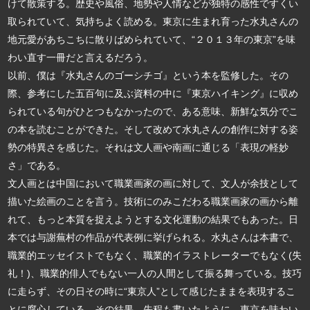
けて散策する。歴史や風俗、地勢や人情などが独特の感性ですくい
取られていて、気持ちよく読める。東京に生まれ育った水丸さんの
地元愛があちこちに散りばめられていて、“２０１３年の東京”を味
わい直す一冊だと言えるだろう。
以前、僕は『水丸さんのゴーシチゴ』という本を監修した。その
際、参考にした五百句に及ぶ資料の中に『東京ハイキング』に収め
られている句がひとつもなかったので、ある意味、新鮮な気分でこ
の本を読むことができた。そして改めて水丸さんの創作に対する姿
勢の特異さを感じた。それは文人画や南画に通じる「表現の軽妙
さ」である。
文人画とは中国において職業画家の画に対して、文人が余技として
描いた絵画のことを言う。技術にのみこだわる職業画家の画から離
れて、もっと本質を捉えようとする文化運動の結果でもあった。日
本では与謝蕪村の作品が代表例に挙げられる。水丸さんは本書で、
職業的エッセイストでもなく、職業的イラストレーターでもなく(失
礼！)、職業的俳人でもない一人の人間として振る舞っている。技巧
に走らず、その日その時に“東京人”として感じたままを表現するこ
とに腐心している。その結果、先程も書いたように、東京を味わい