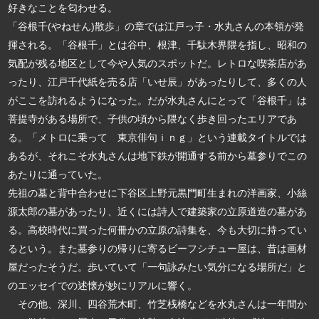
好きなことを匂わせる。
「谷根千(やねせん)散歩」の章では江戸っ子・水丸さんの本領が発
揮される。「谷根千」とは谷中、根津、千駄木界隈を指し、昭和の
気配が残る地区として今や人気のスポットだ。レトロな喫茶店があ
ったり、江戸千代紙を売る店「いせ辰」があったりして、多くの人
がここを訪れるようになった。だが水丸さんにとって「谷根千」は
菩提寺がある場所で、子供の頃から隈なく歩き回ったエリアであ
る。「メトロに乗って 東京俳句ｉｎｇ」という連載タイトルでは
あるが、それこそ水丸さんは地下鉄が開通する前から墓参りでこの
あたりに通っていた。
先祖の墓と背中合わせに下谷区上野元黒門町生まれの洋画家、小絲
源太郎の墓があったり、近くには詩人で建築家の立原道造の墓があ
る。高校時代に買った何冊かの立原の詩集を、今も大切に持ってい
るという。また墓参りの帰りに寄るビーフシチュー屋は、昔は画材
屋だったそうだ。歩いていて「一句詠みたい気分になる場所だ」と
のエッセイでの述懐が妙にリアルに響く。
その他、深川、四谷荒木町、竹芝桟橋などを水丸さんは一年間か