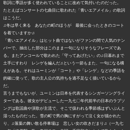
歌詞に季語が多く使われていることに改めて気付いたのだった。
たとえばコンサートの七曲目に歌われた「青いエアメイル」の歌詞
はこうだ。
♫冬は早く来る あなたの町のほうが 最後に会ったときのコート
を着ていますか♫
「青いエアメイル」はヒット曲ではないがファンの間で人気のナン
バーで、抽出した部分はこのまま一句になりそうなフレーズであ
る。またアンコールで歌われた「守ってあげたい」の♫日暮れまで
土手にすわり レンゲを編んだ♫という一節もまた、一句になる構
えがある。それはユーミンが「コート」や「レンゲ」などの季語を
的確に使って、歌の主人公の気持ちを過不足なく描いているから
だ。
言うまでもないが、ユーミンは日本を代表するシンガーソングライ
ターである。彼女がデビューした一九七〇年代前半の日本のラブソ
ングは歌謡曲や演歌が主流で、そこで扱われる季節感はずいぶんと
湿ったものだった。雪の町で男の胸にすがって泣く女が描かれた
り、♫落葉の舞い散る停車場は 悲しい女の吹きだまり♫（一九七