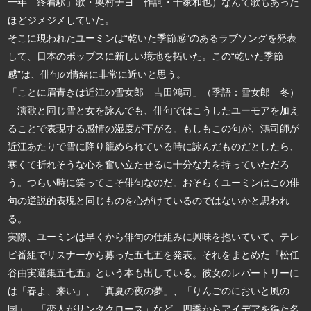
一年「終着駅」歌・奥村チヨ 作詞・千家和也）なんて歌もあった
ほどジメジメしていた。
そこに現われたユーミンは“乾いた季節感”のあるラブソングを発表
して、日本のポップスに新しい境地を拓いた。この“乾いた季節
感”は、俳句の情緒に非常に近いと思う。
「ことに眉青きは近江の雪女郎 吉田鴻司」（季語：雪女郎 冬）
演歌と同じ雪と女を詠んでも、俳句ではこうしたユーモアを加え
ることで表現する感情の湿度が下がる。もしもこの句が、鴻司師が
近江あたりで雪に降り籠められている時に詠んだものだとしたら、
寒くて折れそうな心を奮い立たせるに十分な力を持っていただろ
う。つらい時に笑ってこそ俳句なのだ。おそらくユーミンはこの俳
句の逆説的表現と同じものを心がけているのではないかと思われ
る。
実際、ユーミンは早くから俳句の仕組みに興味を抱いていて、テレ
ビ番組でリスナーから募った五七五を発表。それをまとめた『松任
谷由実選集五七五』という本も出している。彼女のレパートリーに
は「春よ、来い」、「真夏の夜の夢」、「りんごのにおいと風の
国」、「恋人がサンタクロース」など、四季からアイデアを得た名