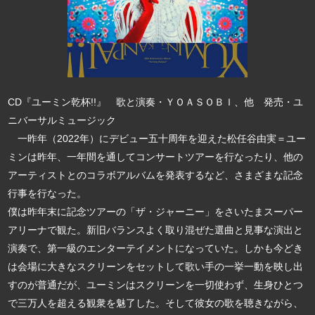
CD『ユーミン乾杯!!』 歌と演奏・ＹＯＡＳＯＢＩ、他 発売・ユ
ニバーサルミュージック
一昨年（2022年）にデビュー五十周年を迎えた松任谷由実＝ユー
ミンは昨年、一年間を通してコンサートツアーを行なったり、他の
アーティストとのコラボアルバムを発表するなど、さまざまな記念
行事を行なった。
僕は昨年末に記念ツアーの「ザ・ジャーニー」をさいたまスーパー
アリーナで観た。新旧バランスよく取り混ぜた選曲と見事な演出と
演奏で、第一級のエンターテイメントになっていた。しかも今どき
は会場に大きなスクリーンをセットして歌い手の一挙一動を映し出
すのが普通だが、ユーミンはスクリーンを一切使わず、生身ひとつ
で三万人を超える観衆を魅了した。そして彼女の歌を聴きながら、