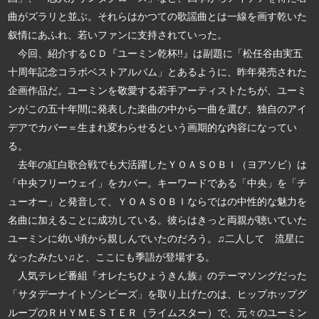
曲がズラリと並ぶ。それらはかつての歌謡曲とは一線を画す乾いた
叙情にあふれ、若いファンに支持されていった。
今回、紹介するＣＤ『ユーミン乾杯!!』は副題に「松任谷由実五
十周年記念コラボベストアルバム」とあるように、昨年発売された
企画作品だ。ユーミンを敬愛する若手アーティストたちが、ユーミ
ンがこの五十年間に発表した楽曲の中から一曲を選び、独自のアイ
デアでカバー＝生まれ変わらせるという画期的な内容になってい
る。
去年の紅白歌合戦でも大活躍したＹＯＡＳＯＢＩ（ヨアソビ）は
「中央フリーウェイ」をカバー。キーワードである「中央」を「チ
ューオー」と発音して、ＹＯＡＳＯＢＩならではの中性的な魅力を
名曲に加えることに成功している。彼らはきっと両親が聴いていた
ユーミンに幼い頃から親しんでいたのだろう。♫二人して 流星に
なったみたい♫と、ここにも季語が登場する。
人気テレビ番組『オレたちひょうきん族』のテーマソングだった
「サタデーナイトゾンビーズ」を取り上げたのは、ヒップホップグ
ループのＲＨＹＭＥＳＴＥＲ（ライムスター）で、元々のユーミン