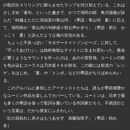
の歌詞をスリリングに膨らませたラップを付け加えている。これは
さしずめ「連句」といった趣きで、かつて鴻司の師、角川源義が詠
んだ「峠越えただに倶知安の青山河」（季語：青山河 夏）に応え
て、鴻司師が「青山河の句碑成り郭公声かぎり」（季語：郭公 か
っこう 夏）と詠んだような魂の交信がある。
ちょっと不良っぽい「サタデーナイトゾンビーズ」に対して、
「守ってあげたい」は純粋無垢なテイストに生まれ変わった。教会
に響くようなサウンドを作ったのは、あの小室哲哉。ユーミンの歌
を包み込むコーラスは乃木坂４６が担当。この曲には前述の「レン
ゲ」をはじめ、「夏」や「トンボ」などの季語がちりばめられい
る。
このアルバムに参加したアーティストたちは、誰もが季節感豊か
なユーミン作品を楽しんでカバーしている。ユーミンは、日本で最
も多くの季語を使って歌詞を書いている作詞家だろう。不易流行と
いう言葉は、だから彼女にふさわしい。
「紅の花枯れし赤さはもうあせず 加藤知世子」（季語：枯れ
冬）