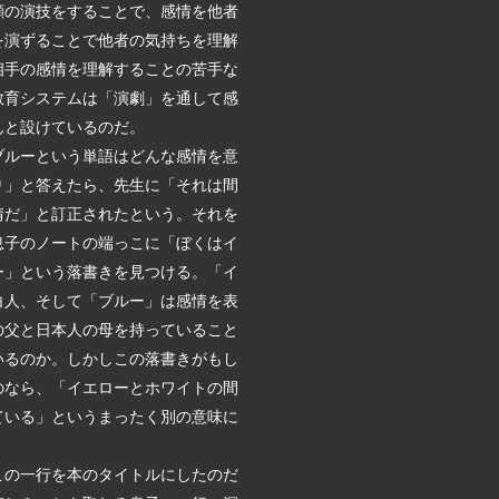
顔の演技をすることで、感情を他者
を演ずることで他者の気持ちを理解
相手の感情を理解することの苦手な
教育システムは「演劇」を通して感
んと設けているのだ。
ブルーという単語はどんな感情を意
り」と答えたら、先生に「それは間
情だ」と訂正されたという。それを
息子のノートの端っこに「ぼくはイ
ー」という落書きを見つける。「イ
白人、そして「ブルー」は感情を表
の父と日本人の母を持っていること
いるのか。しかしこの落書きがもし
のなら、「イエローとホワイトの間
ている」というまったく別の意味に
この一行を本のタイトルにしたのだ