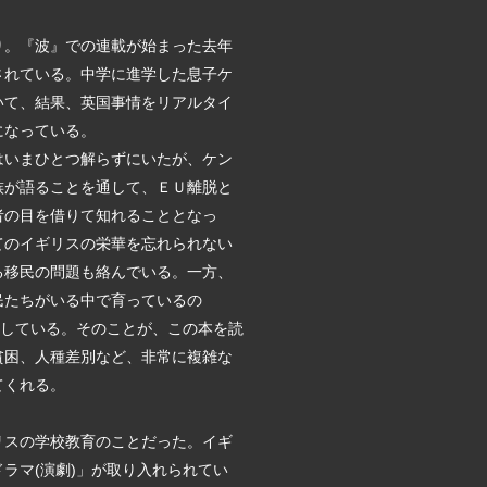
り。『波』での連載が始まった去年
されている。中学に進学した息子ケ
いて、結果、英国事情をリアルタイ
になっている。
はいまひとつ解らずにいたが、ケン
族が語ることを通して、ＥＵ離脱と
者の目を借りて知れることとなっ
てのイギリスの栄華を忘れられない
る移民の問題も絡んでいる。一方、
民たちがいる中で育っているの
望している。そのことが、この本を読
貧困、人種差別など、非常に複雑な
てくれる。
リスの学校教育のことだった。イギ
ラマ(演劇)」が取り入れられてい