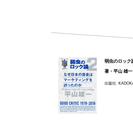
弱虫のロック論2
著・平山 雄一
出版社: KADOK