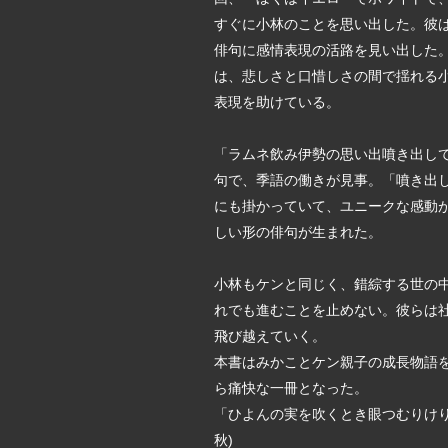
すぐに小林のことを思い出した。彼
俳句に感情表現の活路を見い出した
は、悲しさと口惜しさの間で揺れる
表現を助けている。
「ラムネ飲み伊勢の思い出噴き出して
句で、季語の働きが見事。「噴き出
にも掛かっていて、ユニークな感動
しい形の俳句が生まれた。
小林もケンと同じく、錯綜する世の
れでも進むことを止めない。彼らは
飛び越えていく。
本書はみかことケン親子の成長物語
ら痛快な一冊となった。
「ひよんの実を吹くとき眼つむりけ
秋)