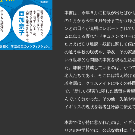
本書は、今年６月に初版が出たばか
の１月から今年４月号分までが収録
ンとの日々が克明にレポートされて
ムに伝える優れたドキュメンタリー
たとえばＥＵ離脱・残留に関して僕
の通う学校の現状や、学友、その家
いう世界的な問題の本質を現地生活
た。離脱に賛成しているのは、かつ
老人たちであり、そこには増え続け
若者層は、クラスメイトに多くの移
で、“新しい現実”に即した残留を希
んでよく分かった。その他、失業や
イギリスの現状を著者は冷静に伝え
本書で僕が特に惹かれたのは、イギ
リスの中学校では、公式な教科に「ド