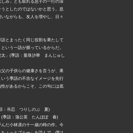
悲しみ」とも取れる息子の一行の深
そうとしたのではないかと思う。息
遭いながらも、友人を増やし、日々
季語とまったく同じ役割を果たして
」という一語が握っているからだ。
太」(季語：曼珠沙華 まんじゅし
秩父の子供らの健康さを言うが、果
という季語の不吉なイメージを先行
義性があるからこそ、この句には底
語：吊忍 つりしのぶ 夏)
(季語：蒲公英 たんぽぽ 春)
呼んだ小林凛の十一歳の時の作。今
、ちょっとブルー』を読んで、僕は