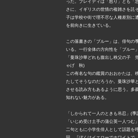
った。ブレイディは「怒り」とも「
さに、イギリスの世情の複雑さを託
子は学校や街で理不尽な人種差別に
を前向きに生きている。
この落書きの「ブルー」は、俳句の
いる。一行全体の方向性を「ブルー
「曼珠沙華どれも腹出し秩父の子 兜
ゃげ 秋)
この有名な句の鑑賞のおおかたは、
たしてそうなのだろうか。曼珠沙華
させる読み方もあるように思う。多
知れない魅力がある。
「しかられて一人のときも吊忍」(季
「いじめ受け土手の蒲公英一人つむ」
二句ともに小学生俳人として話題を
回、『ぼくはイエローでホワイトで