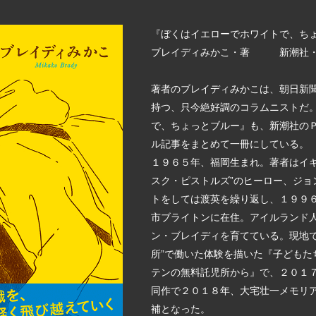
『ぼくはイエローでホワイトで、ち
ブレイディみかこ・著 新潮社
著者のブレイディみかこは、朝日新
持つ、只今絶好調のコラムニストだ
で、ちょっとブルー』も、新潮社の
ル記事をまとめて一冊にしている。
１９６５年、福岡生まれ。著者はイギ
スク・ピストルズ”のヒーロー、ジョ
トをしては渡英を繰り返し、１９９
市ブライトンに在住。アイルランド
ン・ブレイディを育てている。現地で
所”で働いた体験を描いた『子どもた
テンの無料託児所から』で、２０１
同作で２０１８年、大宅壮一メモリ
補となった。