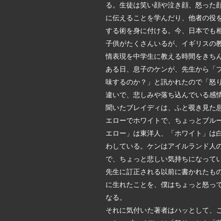
る。生徒は笑い顔や泣き顔、怒った
に伝えることを学んだり、他者の役
する術を身に付ける。今、日本でも
子供がたくさんいるが、イギリスの
情表現を中学生に教える時間をきち
ある日、息子のケンが、先生から「
味するのか？」と訊かれたので「怒
違いで、悲しみや落ち込んでいる感
聞いたブレイディは、ふと覗き見た
エローでホワイトで、ちょっとブル
エロー」は東洋人、「ホワイト」は
わしている。ケンはアイルランド人
で、ちょっと悲しい気持ちになって
先生に訂正される以前に書かれたも
に生れたことを、僕はちょっと怒っ
なる。
それに気付いた著者はハッとして、