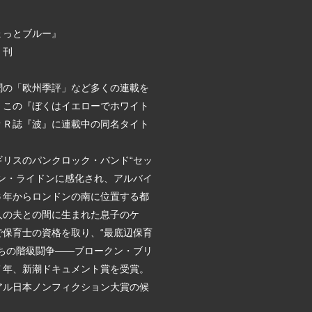
ょっとブルー』
・刊
聞の「欧州季評」など多くの連載を
。この『ぼくはイエローでホワイト
ＰＲ誌『波』に連載中の同名タイト
リスのパンクロック・バンド“セッ
ン・ライドンに感化され、アルバイ
６年からロンドンの南に位置する都
人の夫との間に生まれた息子のケ
保育士の資格を取り、“最底辺保育
ちの階級闘争――ブロークン・ブリ
７年、新潮ドキュメント賞を受賞。
アル日本ノンフィクション大賞の候