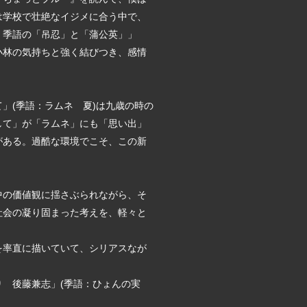
は学校で壮絶なイジメに合う中で、
。季語の「吊忍」と「蒲公英」」
小林の気持ちと強く結びつき、感情
」(季語：ラムネ 夏)は九歳の時の
して」が「ラムネ」にも「思い出」
がある。過酷な環境でこそ、この新
中の価値観に揺さぶられながら、そ
社会の凝り固まった考えを、軽々と
を率直に描いていて、シリアスなが
り 後藤兼志」(季語：ひょんの実