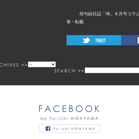
俳句結社誌「鴻」８月号コラム「O
筆・転載