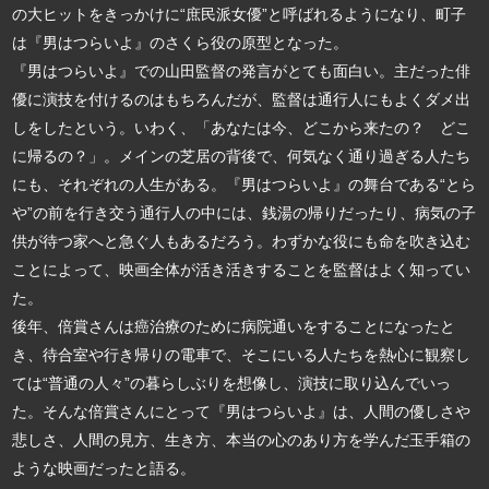
の大ヒットをきっかけに“庶民派女優”と呼ばれるようになり、町子
は『男はつらいよ』のさくら役の原型となった。
『男はつらいよ』での山田監督の発言がとても面白い。主だった俳
優に演技を付けるのはもちろんだが、監督は通行人にもよくダメ出
しをしたという。いわく、「あなたは今、どこから来たの？ どこ
に帰るの？」。メインの芝居の背後で、何気なく通り過ぎる人たち
にも、それぞれの人生がある。『男はつらいよ』の舞台である“とら
や”の前を行き交う通行人の中には、銭湯の帰りだったり、病気の子
供が待つ家へと急ぐ人もあるだろう。わずかな役にも命を吹き込む
ことによって、映画全体が活き活きすることを監督はよく知ってい
た。
後年、倍賞さんは癌治療のために病院通いをすることになったと
き、待合室や行き帰りの電車で、そこにいる人たちを熱心に観察し
ては“普通の人々”の暮らしぶりを想像し、演技に取り込んでいっ
た。そんな倍賞さんにとって『男はつらいよ』は、人間の優しさや
悲しさ、人間の見方、生き方、本当の心のあり方を学んだ玉手箱の
ような映画だったと語る。