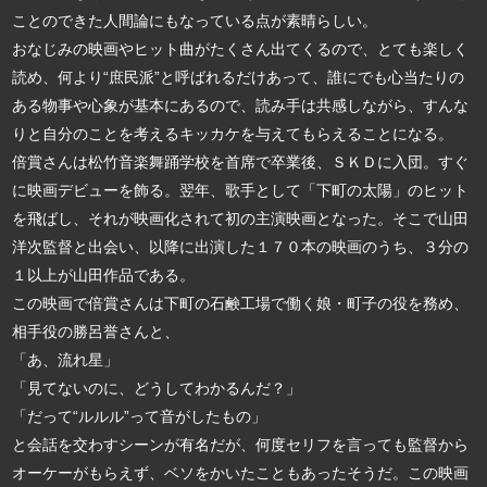
ことのできた人間論にもなっている点が素晴らしい。
おなじみの映画やヒット曲がたくさん出てくるので、とても楽しく
読め、何より“庶民派”と呼ばれるだけあって、誰にでも心当たりの
ある物事や心象が基本にあるので、読み手は共感しながら、すんな
りと自分のことを考えるキッカケを与えてもらえることになる。
倍賞さんは松竹音楽舞踊学校を首席で卒業後、ＳＫＤに入団。すぐ
に映画デビューを飾る。翌年、歌手として「下町の太陽」のヒット
を飛ばし、それが映画化されて初の主演映画となった。そこで山田
洋次監督と出会い、以降に出演した１７０本の映画のうち、３分の
１以上が山田作品である。
この映画で倍賞さんは下町の石鹸工場で働く娘・町子の役を務め、
相手役の勝呂誉さんと、
「あ、流れ星」
「見てないのに、どうしてわかるんだ？」
「だって“ルルル”って音がしたもの」
と会話を交わすシーンが有名だが、何度セリフを言っても監督から
オーケーがもらえず、ベソをかいたこともあったそうだ。この映画