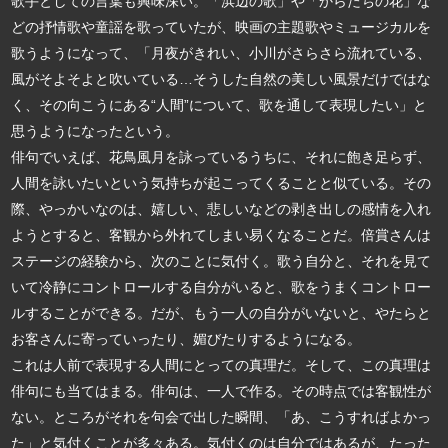
歌手としての言葉も興味深い。「浜辺の歌」や「からたちの花」な
どの抒情歌や童謡を歌っていたが、映画の主題歌やミュージカルを
歌うようになって、「月夜がきれい、小川がさらさら流れている、
風がそよそよと吹いている…そうした自然の美しい風景だけではな
く、その向こうにある“人間”について、歌を通して表現したい」と
思うようになったという。
俳句でいえば、花鳥風月を詠っているうちに、それに飽き足らず、
人間を詠いたいという気持ちが起こってくることと似ている。その
際、やっかいなのは、嬉しい、悲しいなどの剥き出しの感情を入れ
ようとすると、客観から外れてしまい易くなることだ。倍賞さんは
ステージの経験から、次のことに気付く。歌う自分と、それを見て
いて冷静にコントロールする自分がいると、歌をうまくコントロー
ルすることができる。だが、もう一人の自分がいないと、やたらと
お客さんに寄っていったり、媚びたりするようになる。
これは人前で表現する人間にとっての真理だ。そして、この真理は
俳句にも当てはまる。俳句は、一人で作る。その時点では客観性が
ない。ところがそれを句会で出した瞬間、「あ、こうすればよかっ
た」と気付くことが多々ある。気付くのは自分ではあるが、たった