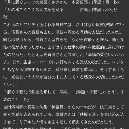
「月に脱ぐシャツの農薬くさきかな 本宮哲郎」(季語：月 秋)
「月の水ごくごく飲んで稲を刈る 哲郎」(季語：稲刈り
秋)
これらのリアリティあふれる農耕句は、さりげない観察が効いてい
る。倍賞さんの観察もまた、演技を深める有効な方法だったのだ。
同じ出発点から、倍賞さんは自らを「ながら俳優」と呼ぶ。働く女
性の役が多かったから、まずはその仕事の動作を徹底的に身に付け
たのだった。たとえば高倉健さんと共演した『幸福の黄色いハンカ
チ』では、生協スーパーでレジ打ちをする光枝の役だった。レジを
打ちながら演技するために、繰り返し練習を重ねた。そうするうち
に、光枝という人間が自分の中に入ってくる感覚を大切にしたのだ
という。
「脱ぐ手套なほ鉄握る形して 鴻司」 (季語：手套“しゅとう”。手
袋のこと 冬)
吉田鴻司師の初期の句集『神楽舞』からの一句だが、鉄工員として
働く実感が込められている。倍賞さんは「鉄握る形」を身に沁み込
ませて、リアルな人情を画面を通して伝えてきたのだと思う。